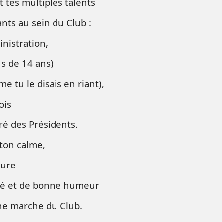
t tes multiples talents
ants au sein du Club :
nistration,
us de 14 ans)
 tu le disais en riant),
ois
ré des Présidents.
 ton calme,
sure
ité et de bonne humeur
ne marche du Club.