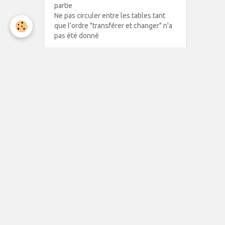
partie
Ne pas circuler entre les tables tant
que l'ordre "transférer et changer" n'a
pas été donné
CONTACT
Président : Christian NEVEU
19, rue Eugène Leris
81100 CASTRES
CLUB :
05 63 35 83 99
MAIL :
bridge.castres@orange.fr
C. NEVEU :
06 83 48 10 42
MAIL : chrislyne09@gmail.com
Tournois les mardis et jeudis à 14h00