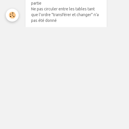
partie
Ne pas circuler entre les tables tant
que l'ordre "transférer et changer" n'a
pas été donné
CONTACT
Président : Christian NEVEU
19, rue Eugène Leris
81100 CASTRES
CLUB :
05 63 35 83 99
MAIL :
bridge.castres@orange.fr
C. NEVEU :
06 83 48 10 42
MAIL : chrislyne09@gmail.com
Tournois les mardis et jeudis à 14h00