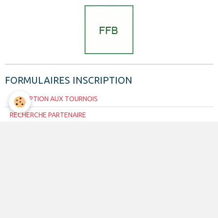
FORMULAIRES INSCRIPTION
INSCRIPTION AUX TOURNOIS
RECHERCHE PARTENAIRE
4 REGLES DE BASE
Arriver à l'heure à la table et respecter la minuterie en cours de
tournoi
Eteindre le portable ou le mettre en mode vibreur ou avion
Converser à voix basse tant que d'autres joueurs sont en cours de
partie
Ne pas circuler entre les tables tant que l'ordre "transférer et