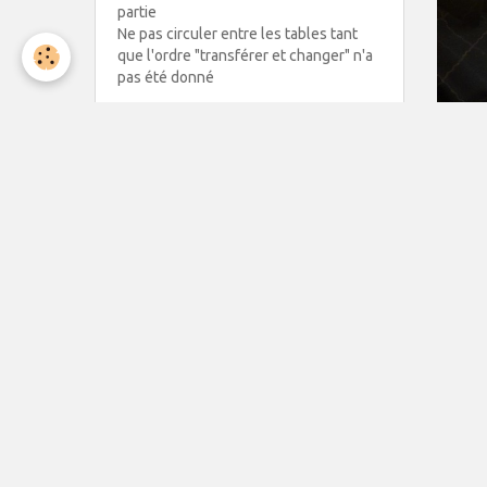
partie
Ne pas circuler entre les tables tant
que l'ordre "transférer et changer" n'a
pas été donné
CONTACT
Président : Christian NEVEU
19, rue Eugène Leris
81100 CASTRES
CLUB :
05 63 35 83 99
MAIL :
bridge.castres@orange.fr
C. NEVEU :
06 83 48 10 42
MAIL : chrislyne09@gmail.com
Tournois les mardis et jeudis à 14h00